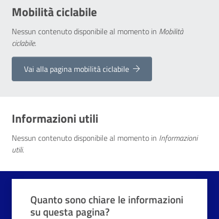
Mobilità ciclabile
Nessun contenuto disponibile al momento
in
Mobilità
ciclabile
.
Vai alla pagina mobilità ciclabile
Informazioni utili
Nessun contenuto disponibile al momento
in
Informazioni
utili
.
Quali sono stati gli aspetti che hai preferito?
Vuoi aggiungere altri dettagli?
1/2
2/2
Grazie, il tuo parere ci aiuterà a migliorare i
Quanto sono chiare le informazioni
o
Avanti
su questa pagina?