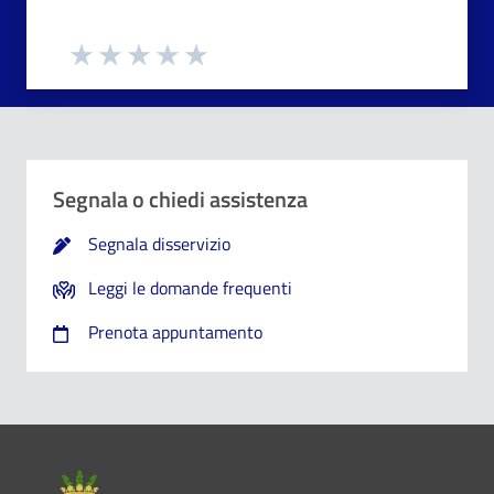
Dettaglio
Le indicazioni erano chiare
Inserire massimo 200 caratteri
Valuta da 1 a 5 stelle la pagina
Le indicazioni erano complete
Valuta 1 stelle su 5
Valuta 2 stelle su 5
Valuta 3 stelle su 5
Valuta 4 stelle su 5
Valuta 5 stelle su 5
Capivo sempre che stavo procedendo correttamente
Segnala o chiedi assistenza
Non ho avuto problemi tecnici
Segnala disservizio
Leggi le domande frequenti
Altro
Prenota appuntamento
Dove hai incontrato le maggiori difficoltà?
1/2
Pié di pagina
A volte le indicazioni non erano chiare